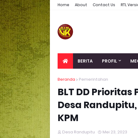
Home
About
Contact Us
RTL Vers
BERITA
PROFIL
ME
Beranda
Pemerintahan
BLT DD Priorita
Desa Randupitu
KPM
Desa Randupitu
Mei 23, 2023