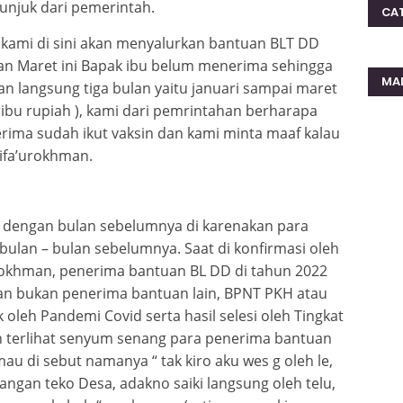
unjuk dari pemerintah.
CA
kami di sini akan menyalurkan bantuan BLT DD
an Maret ini Bapak ibu belum menerima sehingga
MA
an langsung tiga bulan yaitu januari sampai maret
ribu rupiah ), kami dari pemrintahan berharapa
rima sudah ikut vaksin dan kami minta maaf kalau
Sifa’urokhman.
da dengan bulan sebelumnya di karenakan para
 bulan – bulan sebelumnya. Saat di konfirmasi oleh
urokhman, penerima bantuan BL DD di tahun 2022
an bukan penerima bantuan lain, BPNT PKH atau
oleh Pandemi Covid serta hasil selesi oleh Tingkat
an terlihat senyum senang para penerima bantuan
mau di sebut namanya “ tak kiro aku wes g oleh le,
angan teko Desa, adakno saiki langsung oleh telu,