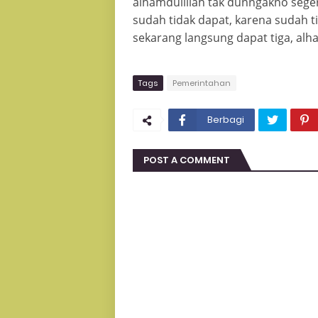
alhamdulillah tak dunngakno seger
sudah tidak dapat, karena sudah t
sekarang langsung dapat tiga, al
Tags
Pemerintahan
Berbagi
POST A COMMENT