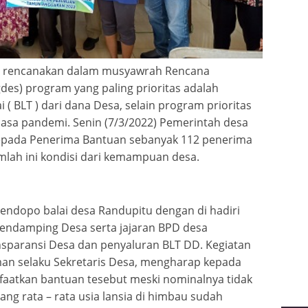
di rencanakan dalam musyawrah Rencana
s) program yang paling prioritas adalah
( BLT ) dari dana Desa, selain program prioritas
asa pandemi. Senin (7/3/2022) Pemerintah desa
epada Penerima Bantuan sebanyak 112 penerima
mlah ini kondisi dari kemampuan desa.
pendopo balai desa Randupitu dengan di hadiri
Pendamping Desa serta jajaran BPD desa
sparansi Desa dan penyaluran BLT DD. Kegiatan
man selaku Sekretaris Desa, mengharap kepada
atkan bantuan tesebut meski nominalnya tidak
ang rata – rata usia lansia di himbau sudah