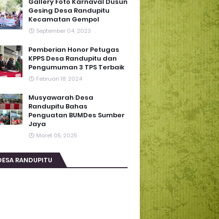
Gallery Foto Karnaval Dusun
Gesing Desa Randupitu
Kecamatan Gempol
September 04, 2023
Pemberian Honor Petugas
KPPS Desa Randupitu dan
Pengumuman 3 TPS Terbaik
Februari 18, 2024
Musyawarah Desa
Randupitu Bahas
Penguatan BUMDes Sumber
Jaya
Maret 05, 2025
DESA RANDUPITU