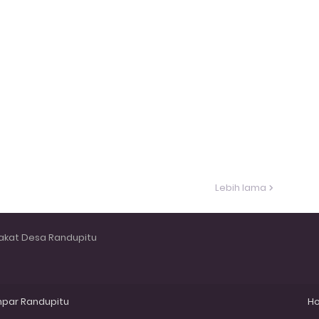
Lebih lama
akat Desa Randupitu
mpar
Randupitu
H