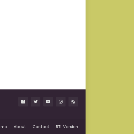
ome
About
Contact
RTL Version