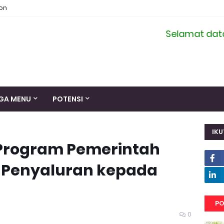
ion
Selamat datang di 
GA MENU
POTENSI
IKU
s Program Pemerintah
, Penyaluran kepada
PO
0