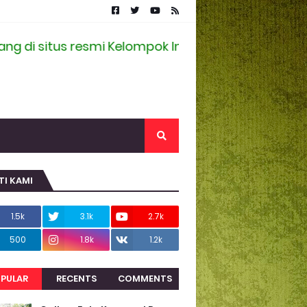
situs resmi Kelompok Informasi Masyarakat Desa 
TI KAMI
1.5k
3.1k
2.7k
500
1.8k
1.2k
PULAR
RECENTS
COMMENTS