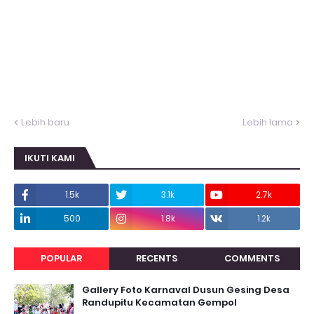
Lebih baru
Lebih lama
IKUTI KAMI
1.5k
3.1k
2.7k
500
1.8k
1.2k
POPULAR
RECENTS
COMMENTS
Gallery Foto Karnaval Dusun Gesing Desa
Randupitu Kecamatan Gempol