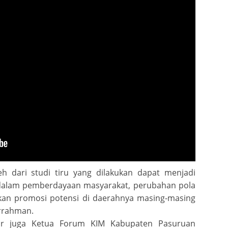
 Cinderamata dan Foto Bersama
h dari studi tiru yang dilakukan dapat menjadi
 dalam pemberdayaan masyarakat, perubahan pola
kan promosi potensi di daerahnya masing-masing
urrahman.
ir juga Ketua Forum KIM Kabupaten Pasuruan