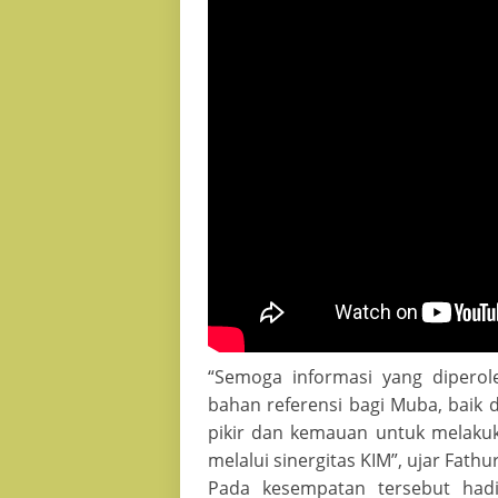
Pemberian
“Semoga informasi yang diperole
bahan referensi bagi Muba, baik
pikir dan kemauan untuk melaku
melalui sinergitas KIM”, ujar Fath
Pada kesempatan tersebut had