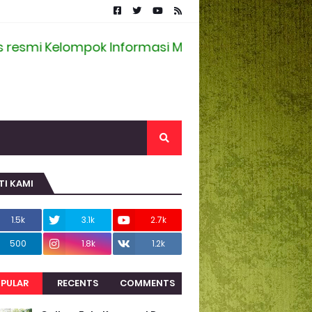
Kelompok Informasi Masyarakat Desa Randupitu
TI KAMI
1.5k
3.1k
2.7k
500
1.8k
1.2k
PULAR
RECENTS
COMMENTS