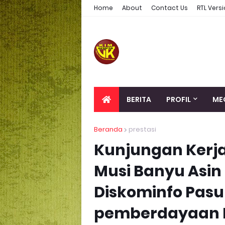
Home
About
Contact Us
RTL Vers
BERITA
PROFIL
ME
Beranda
prestasi
Kunjungan Kerja
Musi Banyu Asin
Diskominfo Pasu
pemberdayaan K