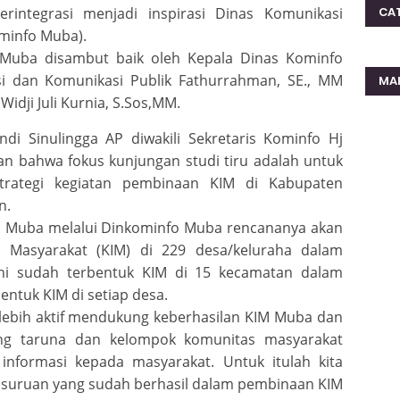
CA
rintegrasi menjadi inspirasi Dinas Komunikasi
minfo Muba).
uba disambut baik oleh Kepala Dinas Kominfo
si dan Komunikasi Publik Fathurrahman, SE., MM
MA
Widji Juli Kurnia, S.Sos,MM.
i Sinulingga AP diwakili Sekretaris Kominfo Hj
an bahwa fokus kunjungan studi tiru adalah untuk
trategi kegiatan pembinaan KIM di Kabupaten
n.
 Muba melalui Dinkominfo Muba rencananya akan
Masyarakat (KIM) di 229 desa/keluraha dalam
ni sudah terbentuk KIM di 15 kecamatan dalam
entuk KIM di setiap desa.
 lebih aktif mendukung keberhasilan KIM Muba dan
ang taruna dan kelompok komunitas masyarakat
informasi kepada masyarakat. Untuk itulah kita
Pasuruan yang sudah berhasil dalam pembinaan KIM