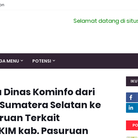
ion
Selamat datang di situs resmi 
GA MENU
POTENSI
IKU
 Dinas Kominfo dari
 Sumatera Selatan ke
ruan Terkait
PO
IM kab. Pasuruan