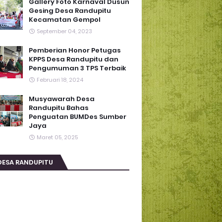
Gallery Foto Karnaval Dusun
Gesing Desa Randupitu
Kecamatan Gempol
September 04, 2023
Pemberian Honor Petugas
KPPS Desa Randupitu dan
Pengumuman 3 TPS Terbaik
Februari 18, 2024
Musyawarah Desa
Randupitu Bahas
Penguatan BUMDes Sumber
Jaya
Maret 05, 2025
DESA RANDUPITU