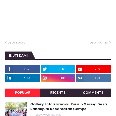
Lebih baru
Lebih lama
IKUTI KAMI
1.5k
3.1k
2.7k
500
1.8k
1.2k
POPULAR
RECENTS
COMMENTS
Gallery Foto Karnaval Dusun Gesing Desa
Randupitu Kecamatan Gempol
September 04, 2023