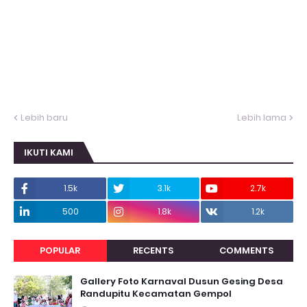
Lebih baru
Lebih lama
IKUTI KAMI
1.5k
3.1k
2.7k
500
1.8k
1.2k
POPULAR
RECENTS
COMMENTS
Gallery Foto Karnaval Dusun Gesing Desa
Randupitu Kecamatan Gempol