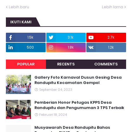
Lebih baru
Lebih lama
IKUTI KAMI
1.5k
3.1k
2.7k
500
1.8k
1.2k
POPULAR
RECENTS
COMMENTS
Gallery Foto Karnaval Dusun Gesing Desa
Randupitu Kecamatan Gempol
September 04, 2023
Pemberian Honor Petugas KPPS Desa
Randupitu dan Pengumuman 3 TPS Terbaik
Februari 18, 2024
Musyawarah Desa Randupitu Bahas