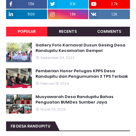
1.5k
3.1k
2.7k
500
1.8k
1.2k
POPULAR
RECENTS
COMMENTS
Gallery Foto Karnaval Dusun Gesing Desa
Randupitu Kecamatan Gempol
September 04, 2023
Pemberian Honor Petugas KPPS Desa
Randupitu dan Pengumuman 3 TPS Terbaik
Februari 18, 2024
Musyawarah Desa Randupitu Bahas
Penguatan BUMDes Sumber Jaya
Maret 05, 2025
FB DESA RANDUPITU