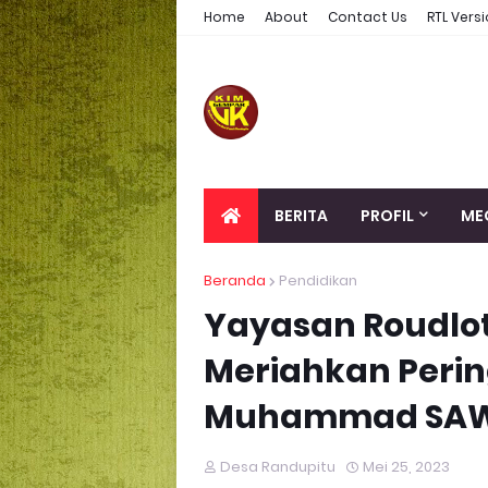
Home
About
Contact Us
RTL Vers
BERITA
PROFIL
ME
Beranda
Pendidikan
Yayasan Roudlo
Meriahkan Perin
Muhammad SA
Desa Randupitu
Mei 25, 2023