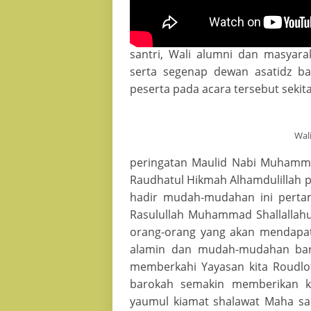
Mauidlotul Hasanah 
Turut hadir dalam acara tersebu
santri, Wali alumni dan masyara
serta segenap dewan asatidz b
peserta pada acara tersebut sekit
Wali
peringatan Maulid Nabi Muhamma
Raudhatul Hikmah Alhamdulillah p
hadir mudah-mudahan ini pertan
Rasulullah Muhammad Shallallah
orang-orang yang akan mendapatk
alamin dan mudah-mudahan baro
memberkahi Yayasan kita Roudlot
barokah semakin memberikan 
yaumul kiamat shalawat Maha sa