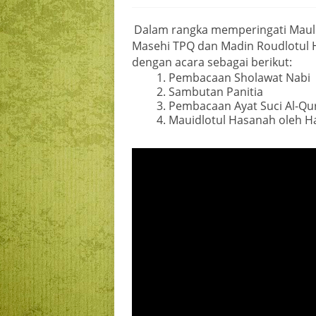
Dalam rangka memperingati Maul
Masehi TPQ dan Madin Roudlotul
dengan acara sebagai berikut:
Pembacaan Sholawat Nabi
Sambutan Panitia
Pembacaan Ayat Suci Al-Qu
Mauidlotul Hasanah oleh 