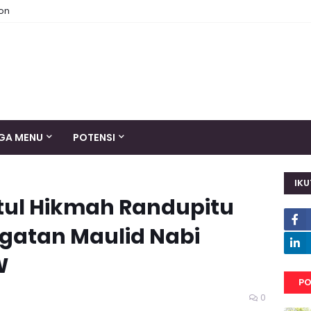
ion
GA MENU
POTENSI
IKU
tul Hikmah Randupitu
gatan Maulid Nabi
W
PO
0