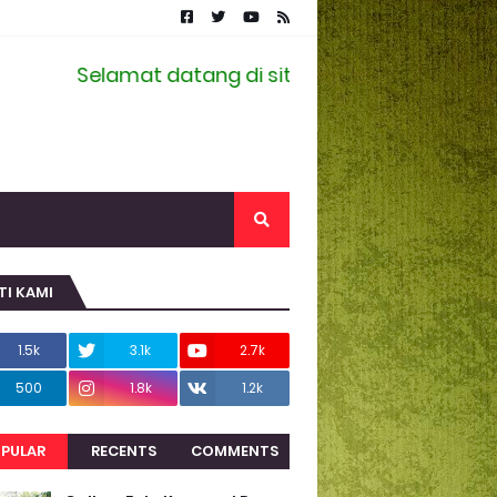
Selamat datang di situs resmi Kelompok Informa
TI KAMI
1.5k
3.1k
2.7k
500
1.8k
1.2k
PULAR
RECENTS
COMMENTS