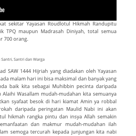
Oleh Habib Muhammad Assegaf dari Bangil
t yaitu Habib Muhammad Assegaf, Bapak ibu Wali
kat sekitar Yayasan Roudlotul Hikmah Randupitu
aik TPQ maupun Madrasah Diniyah, total semua
ar 700 orang.
 Santri, Santri dan Warga
d SAW 1444 Hijriah yang diadakan oleh Yayasan
ada malam hari ini bisa maksimal dan banyak yang
da baik kita sebagai Muhibbin pecinta daripada
u Alaihi Wasallam mudah-mudahan kita semuanya
an syafaat besok di hari kiamat Amin ya robbal
kah daripada peringatan Maulid Nabi ini akan
ul hikmah rangka pintu dan insya Allah semakin
kemanfaatan dan makmur mudah-mudahan ilah
lam semoga tercurah kepada junjungan kita nabi