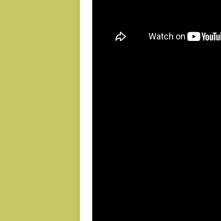
Pembacaan Ayat Suci Al-Qur’an oleh U