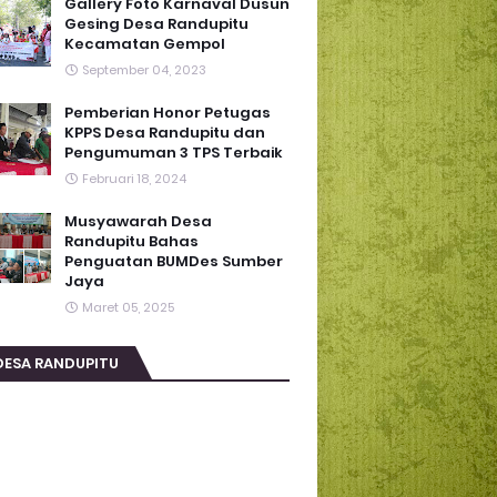
Gallery Foto Karnaval Dusun
Gesing Desa Randupitu
Kecamatan Gempol
September 04, 2023
Pemberian Honor Petugas
KPPS Desa Randupitu dan
Pengumuman 3 TPS Terbaik
Februari 18, 2024
Musyawarah Desa
Randupitu Bahas
Penguatan BUMDes Sumber
Jaya
Maret 05, 2025
DESA RANDUPITU