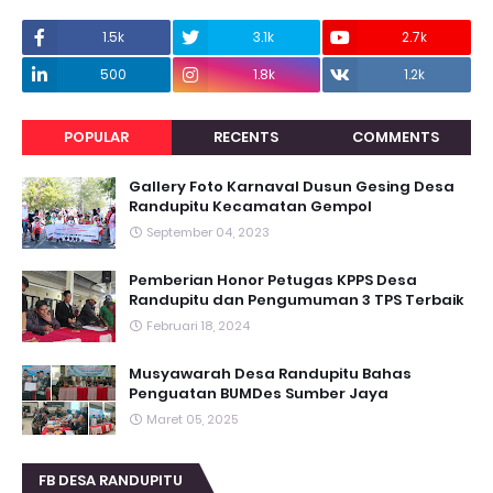
1.5k
3.1k
2.7k
500
1.8k
1.2k
POPULAR
RECENTS
COMMENTS
Gallery Foto Karnaval Dusun Gesing Desa
Randupitu Kecamatan Gempol
September 04, 2023
Pemberian Honor Petugas KPPS Desa
Randupitu dan Pengumuman 3 TPS Terbaik
Februari 18, 2024
Musyawarah Desa Randupitu Bahas
Penguatan BUMDes Sumber Jaya
Maret 05, 2025
FB DESA RANDUPITU