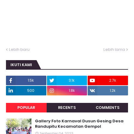
Lebih baru
Lebih lama
IKUTI KAMI
1.5k
3.1k
2.7k
500
1.8k
1.2k
POPULAR
RECENTS
COMMENTS
Gallery Foto Karnaval Dusun Gesing Desa
Randupitu Kecamatan Gempol
September 04, 2023