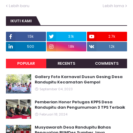
Lebih baru
Lebih lama
IKUTI KAMI
1.5k
3.1k
2.7k
500
1.8k
1.2k
POPULAR
RECENTS
COMMENTS
Gallery Foto Karnaval Dusun Gesing Desa
Randupitu Kecamatan Gempol
September 04, 2023
Pemberian Honor Petugas KPPS Desa
Randupitu dan Pengumuman 3 TPS Terbaik
Februari 18, 2024
Musyawarah Desa Randupitu Bahas
Penguatan BUMDes Sumber Jaya