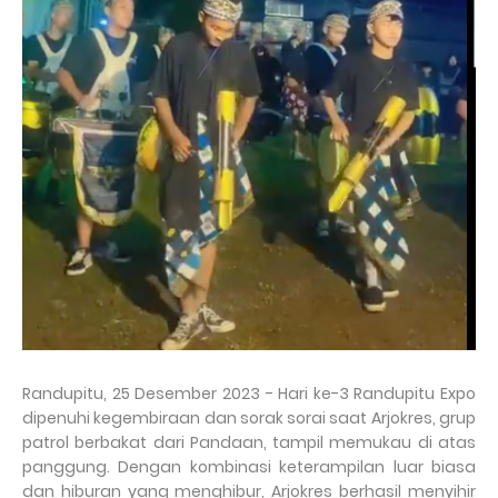
Randupitu, 25 Desember 2023 - Hari ke-3 Randupitu Expo
dipenuhi kegembiraan dan sorak sorai saat Arjokres, grup
patrol berbakat dari Pandaan, tampil memukau di atas
panggung. Dengan kombinasi keterampilan luar biasa
dan hiburan yang menghibur, Arjokres berhasil menyihir