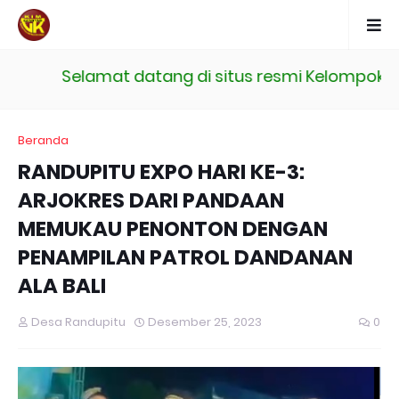
Selamat datang di situs resmi Kelompok Inf
Beranda
RANDUPITU EXPO HARI KE-3:
ARJOKRES DARI PANDAAN
MEMUKAU PENONTON DENGAN
PENAMPILAN PATROL DANDANAN
ALA BALI
Desa Randupitu
Desember 25, 2023
0