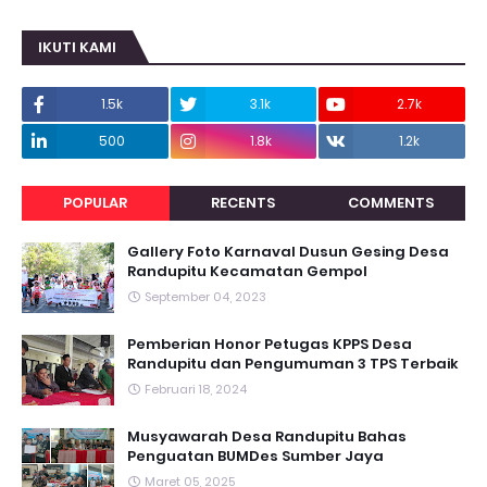
IKUTI KAMI
1.5k
3.1k
2.7k
500
1.8k
1.2k
POPULAR
RECENTS
COMMENTS
Gallery Foto Karnaval Dusun Gesing Desa
Randupitu Kecamatan Gempol
September 04, 2023
Pemberian Honor Petugas KPPS Desa
Randupitu dan Pengumuman 3 TPS Terbaik
Februari 18, 2024
Musyawarah Desa Randupitu Bahas
Penguatan BUMDes Sumber Jaya
Maret 05, 2025