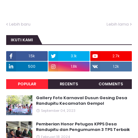
Lebih baru
Lebih lama
IKUTI KAMI
1.5k
3.1k
2.7k
500
1.8k
1.2k
POPULAR
RECENTS
COMMENTS
Gallery Foto Karnaval Dusun Gesing Desa
Randupitu Kecamatan Gempol
September 04, 2023
Pemberian Honor Petugas KPPS Desa
Randupitu dan Pengumuman 3 TPS Terbaik
Februari 18, 2024