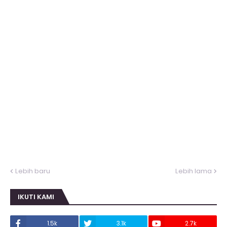
Lebih baru
Lebih lama
IKUTI KAMI
1.5k
3.1k
2.7k