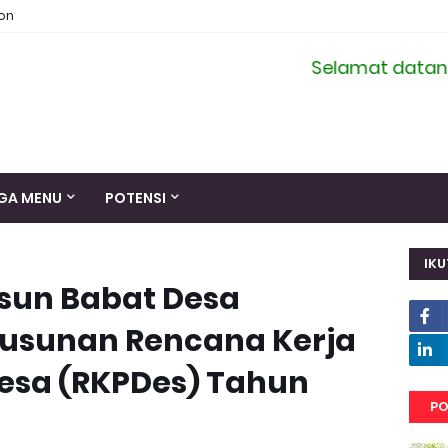
ion
Selamat datang di si
GA MENU
POTENSI
IKU
un Babat Desa
yusunan Rencana Kerja
esa (RKPDes) Tahun
PO