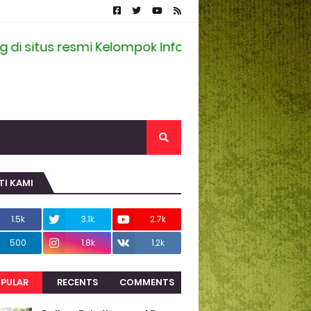
tus resmi Kelompok Informasi Masyarakat Desa Ra
TI KAMI
1.5k
3.1k
2.7k
500
1.8k
1.2k
PULAR
RECENTS
COMMENTS