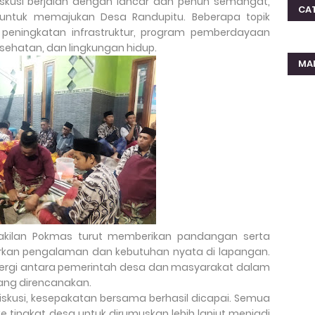
skusi berjalan dengan lancar dan penuh semangat,
CA
ntuk memajukan Desa Randupitu. Beberapa topik
 peningkatan infrastruktur, program pemberdayaan
sehatan, dan lingkungan hidup.
MA
akilan Pokmas turut memberikan pandangan serta
arkan pengalaman dan kebutuhan nyata di lapangan.
ergi antara pemerintah desa dan masyarakat dalam
ang direncanakan.
iskusi, kesepakatan bersama berhasil dicapai. Semua
e tingkat desa untuk dirumuskan lebih lanjut menjadi