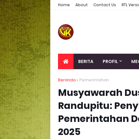
Home
About
Contact Us
RTL Vers
BERITA
PROFIL
ME
Beranda
Pemerintahan
Musyawarah Dus
Randupitu: Pen
Pemerintahan D
2025