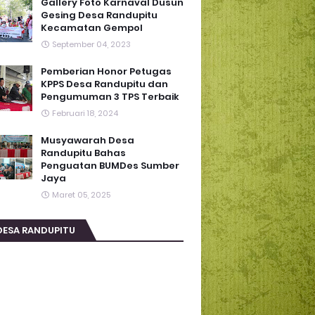
Gallery Foto Karnaval Dusun
Gesing Desa Randupitu
Kecamatan Gempol
September 04, 2023
Pemberian Honor Petugas
KPPS Desa Randupitu dan
Pengumuman 3 TPS Terbaik
Februari 18, 2024
Musyawarah Desa
Randupitu Bahas
Penguatan BUMDes Sumber
Jaya
Maret 05, 2025
DESA RANDUPITU