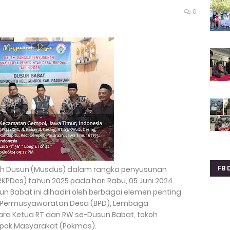
0
FB 
h Dusun (Musdus) dalam rangka penyusunan
PDes) tahun 2025 pada hari Rabu, 05 Juni 2024.
n Babat ini dihadiri oleh berbagai elemen penting
n Permusyawaratan Desa (BPD), Lembaga
ra Ketua RT dan RW se-Dusun Babat, tokoh
mpok Masyarakat (Pokmas).