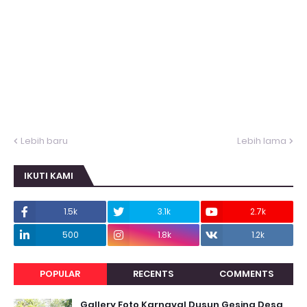
Lebih baru
Lebih lama
IKUTI KAMI
1.5k
3.1k
2.7k
500
1.8k
1.2k
POPULAR
RECENTS
COMMENTS
Gallery Foto Karnaval Dusun Gesing Desa