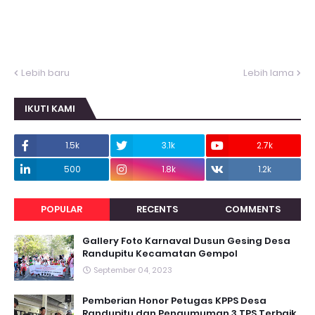
Lebih baru
Lebih lama
IKUTI KAMI
1.5k
3.1k
2.7k
500
1.8k
1.2k
POPULAR
RECENTS
COMMENTS
Gallery Foto Karnaval Dusun Gesing Desa
Randupitu Kecamatan Gempol
September 04, 2023
Pemberian Honor Petugas KPPS Desa
Randupitu dan Pengumuman 3 TPS Terbaik