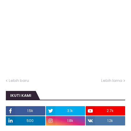
Lebih baru
Lebih lama
IKUTI KAMI
1.5k
3.1k
2.7k
500
1.8k
1.2k