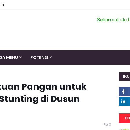
ion
Selamat datang di
GA MENU
POTENSI
IKU
tuan Pangan untuk
Stunting di Dusun
PO
0