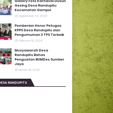
Gallery Foto Karnaval Dusun
Gesing Desa Randupitu
Kecamatan Gempol
September 04, 2023
Pemberian Honor Petugas
KPPS Desa Randupitu dan
Pengumuman 3 TPS Terbaik
Februari 18, 2024
Musyawarah Desa
Randupitu Bahas
Penguatan BUMDes Sumber
Jaya
Maret 05, 2025
DESA RANDUPITU