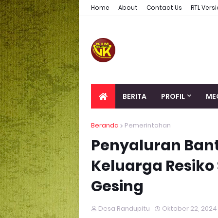
Home
About
Contact Us
RTL Vers
BERITA
PROFIL
ME
Beranda
Pemerintahan
Penyaluran Ban
Keluarga Resiko 
Gesing
Desa Randupitu
Oktober 22, 2024