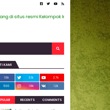
 situs resmi Kelompok Informasi Masyarakat Desa
TI KAMI
1.5k
3.1k
2.7k
500
1.8k
1.2k
PULAR
RECENTS
COMMENTS