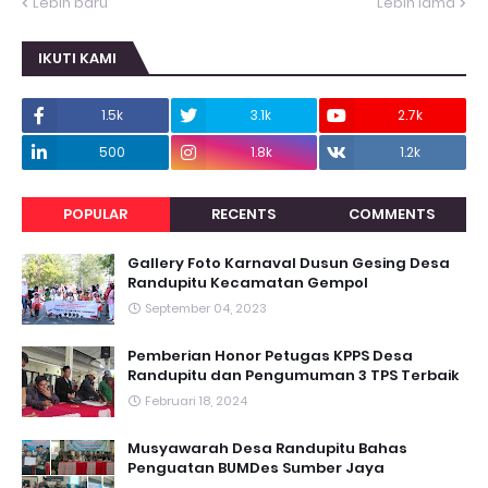
Lebih baru
Lebih lama
IKUTI KAMI
1.5k
3.1k
2.7k
500
1.8k
1.2k
POPULAR
RECENTS
COMMENTS
Gallery Foto Karnaval Dusun Gesing Desa
Randupitu Kecamatan Gempol
September 04, 2023
Pemberian Honor Petugas KPPS Desa
Randupitu dan Pengumuman 3 TPS Terbaik
Februari 18, 2024
Musyawarah Desa Randupitu Bahas
Penguatan BUMDes Sumber Jaya