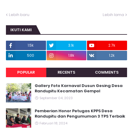
Lebih baru
Lebih lama
IKUTI KAMI
1.5k
3.1k
2.7k
500
1.8k
1.2k
POPULAR
RECENTS
COMMENTS
Gallery Foto Karnaval Dusun Gesing Desa
Randupitu Kecamatan Gempol
September 04, 2023
Pemberian Honor Petugas KPPS Desa
Randupitu dan Pengumuman 3 TPS Terbaik
Februari 18, 2024