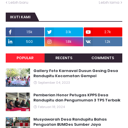
Lebih baru
Lebih lama
IKUTI KAMI
1.5k
3.1k
2.7k
500
1.8k
1.2k
POPULAR
RECENTS
COMMENTS
Gallery Foto Karnaval Dusun Gesing Desa
Randupitu Kecamatan Gempol
September 04, 2023
Pemberian Honor Petugas KPPS Desa
Randupitu dan Pengumuman 3 TPS Terbaik
Februari 18, 2024
Musyawarah Desa Randupitu Bahas
Penguatan BUMDes Sumber Jaya