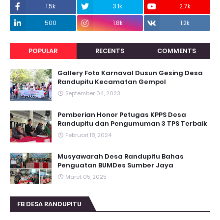
1.5k
3.1k
2.7k
500
1.8k
1.2k
POPULAR
RECENTS
COMMENTS
Gallery Foto Karnaval Dusun Gesing Desa
Randupitu Kecamatan Gempol
September 04, 2023
Pemberian Honor Petugas KPPS Desa
Randupitu dan Pengumuman 3 TPS Terbaik
Februari 18, 2024
Musyawarah Desa Randupitu Bahas
Penguatan BUMDes Sumber Jaya
Maret 05, 2025
FB DESA RANDUPITU