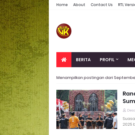
Home
About
Contact Us
RTL Vers
BERITA
PROFIL
ME
Menampilkan postingan dari Septembe
Ran
Sumb
Desa
Suasa
2025 