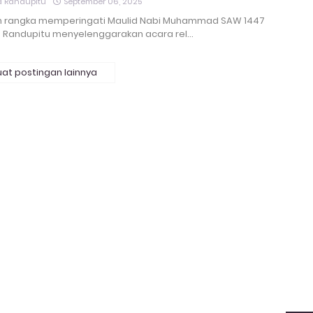
 Randupitu
September 06, 2025
 rangka memperingati Maulid Nabi Muhammad SAW 1447
N Randupitu menyelenggarakan acara rel…
at postingan lainnya