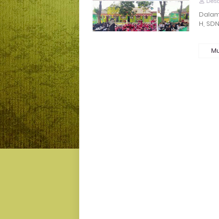
Desa
Dalam
H, SD
Mu