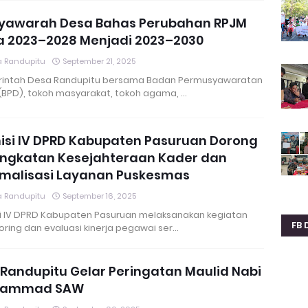
yawarah Desa Bahas Perubahan RPJM
a 2023–2028 Menjadi 2023–2030
 Randupitu
September 21, 2025
intah Desa Randupitu bersama Badan Permusyawaratan
(BPD), tokoh masyarakat, tokoh agama, …
isi IV DPRD Kabupaten Pasuruan Dorong
ingkatan Kesejahteraan Kader dan
imalisasi Layanan Puskesmas
 Randupitu
September 16, 2025
i IV DPRD Kabupaten Pasuruan melaksanakan kegiatan
FB 
ring dan evaluasi kinerja pegawai ser…
Randupitu Gelar Peringatan Maulid Nabi
ammad SAW