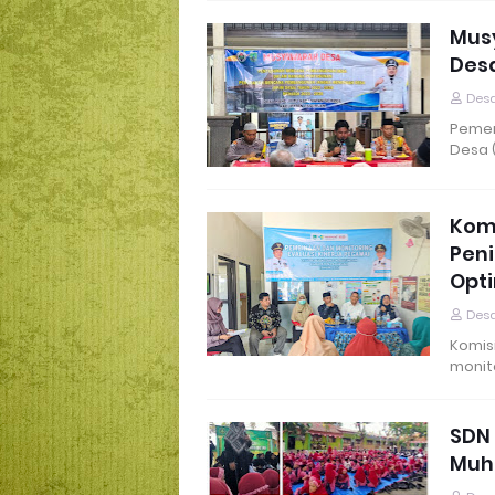
Mus
Des
Desa
Pemer
Desa 
Kom
Pen
Opt
Desa
Komis
monito
SDN 
Muh