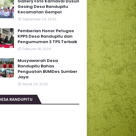
Gallery Foto Karnaval Dusun
Gesing Desa Randupitu
Kecamatan Gempol
September 04, 2023
Pemberian Honor Petugas
KPPS Desa Randupitu dan
Pengumuman 3 TPS Terbaik
Februari 18, 2024
Musyawarah Desa
Randupitu Bahas
Penguatan BUMDes Sumber
Jaya
Maret 05, 2025
DESA RANDUPITU