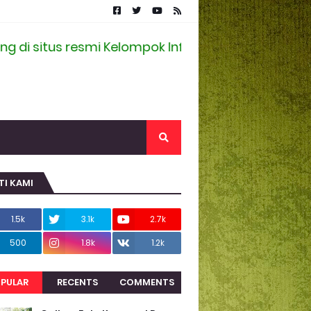
i situs resmi Kelompok Informasi Masyarakat Des
TI KAMI
1.5k
3.1k
2.7k
500
1.8k
1.2k
PULAR
RECENTS
COMMENTS