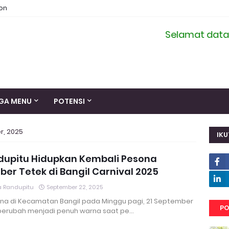
ion
Selamat datang d
GA MENU
POTENSI
r, 2025
IKU
dupitu Hidupkan Kembali Pesona
er Tetek di Bangil Carnival 2025
 Randupitu
September 22, 2025
na di Kecamatan Bangil pada Minggu pagi, 21 September
PO
berubah menjadi penuh warna saat pe…