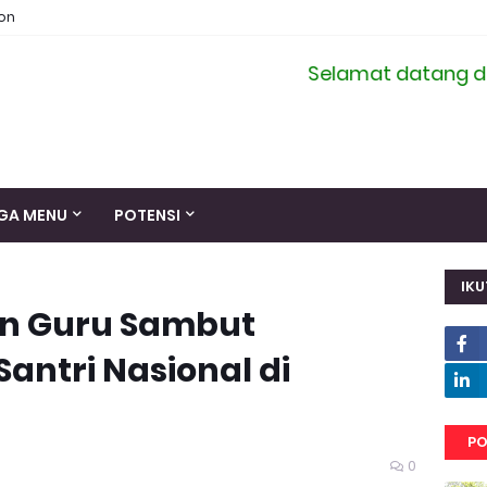
ion
Selamat datang di situs 
GA MENU
POTENSI
IKU
an Guru Sambut
Santri Nasional di
PO
0