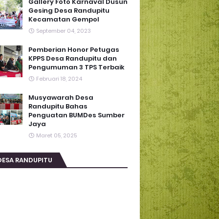
Gallery Foto Karnaval Dusun
Gesing Desa Randupitu
Kecamatan Gempol
September 04, 2023
Pemberian Honor Petugas
KPPS Desa Randupitu dan
Pengumuman 3 TPS Terbaik
Februari 18, 2024
Musyawarah Desa
Randupitu Bahas
Penguatan BUMDes Sumber
Jaya
Maret 05, 2025
DESA RANDUPITU