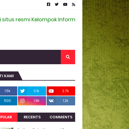
resmi Kelompok Informasi Masyarakat Desa Randu
TI KAMI
1.5k
3.1k
2.7k
500
1.8k
1.2k
PULAR
RECENTS
COMMENTS