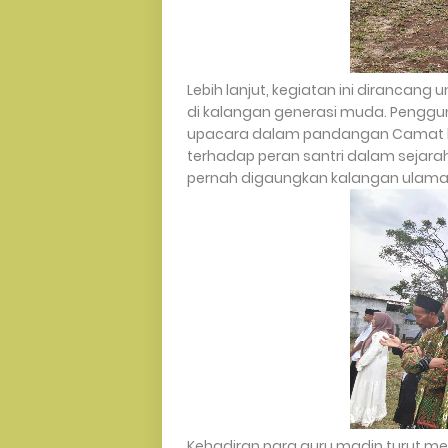
Lebih lanjut, kegiatan ini dirancang
di kalangan generasi muda. Penggun
upacara dalam pandangan Camat bu
terhadap peran santri dalam sejarah
pernah digaungkan kalangan ulama
Kehadiran para guru madin turut men