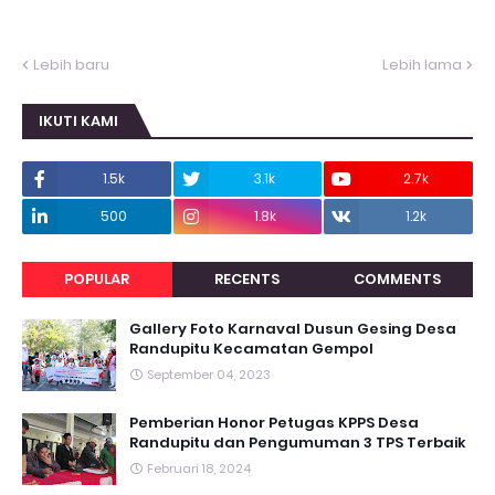
Lebih baru
Lebih lama
IKUTI KAMI
1.5k
3.1k
2.7k
500
1.8k
1.2k
POPULAR
RECENTS
COMMENTS
Gallery Foto Karnaval Dusun Gesing Desa
Randupitu Kecamatan Gempol
September 04, 2023
Pemberian Honor Petugas KPPS Desa
Randupitu dan Pengumuman 3 TPS Terbaik
Februari 18, 2024