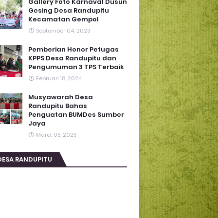
Gallery Foto Karnaval Dusun
Gesing Desa Randupitu
Kecamatan Gempol
September 04, 2023
Pemberian Honor Petugas
KPPS Desa Randupitu dan
Pengumuman 3 TPS Terbaik
Februari 18, 2024
Musyawarah Desa
Randupitu Bahas
Penguatan BUMDes Sumber
Jaya
Maret 05, 2025
DESA RANDUPITU