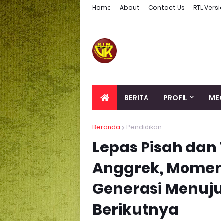
Home
About
Contact Us
RTL Vers
BERITA
PROFIL
ME
Beranda
Pendidikan
Lepas Pisah dan
Anggrek, Momen
Generasi Menuju
Berikutnya