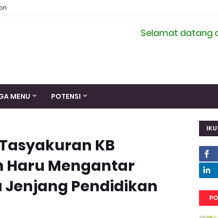
ion
Selamat datang di sit
GA MENU
POTENSI
IKU
 Tasyakuran KB
 Haru Mengantar
 Jenjang Pendidikan
PO