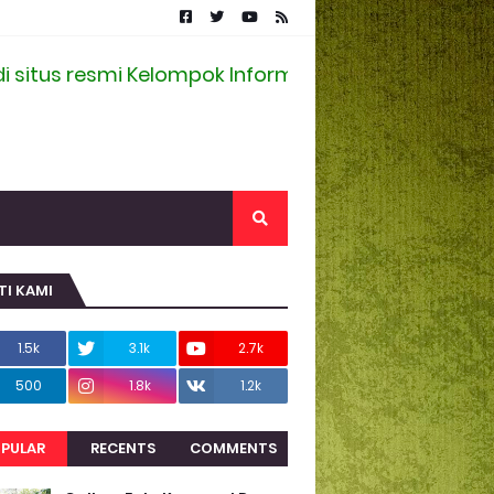
us resmi Kelompok Informasi Masyarakat Desa Ran
TI KAMI
1.5k
3.1k
2.7k
500
1.8k
1.2k
PULAR
RECENTS
COMMENTS