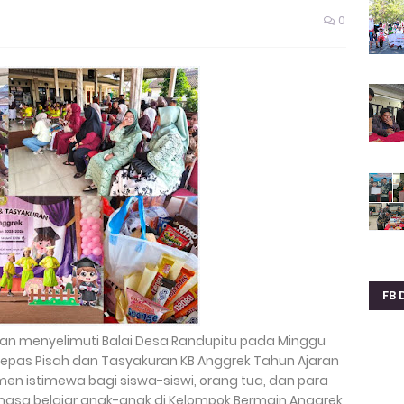
0
FB 
n menyelimuti Balai Desa Randupitu pada Minggu
 Lepas Pisah dan Tasyakuran KB Anggrek Tahun Ajaran
en istimewa bagi siswa-siswi, orang tua, dan para
asa belajar anak-anak di Kelompok Bermain Anggrek