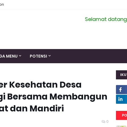
ion
Selamat datang di sit
GA MENU
POTENSI
IKU
r Kesehatan Desa
rgi Bersama Membangun
t dan Mandiri
PO
0