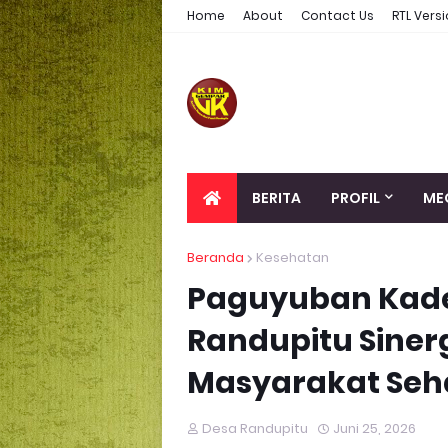
Home
About
Contact Us
RTL Vers
BERITA
PROFIL
ME
Beranda
Kesehatan
Paguyuban Kade
Randupitu Sine
Masyarakat Seha
Desa Randupitu
Juni 25, 2026