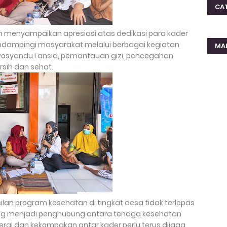
CA
h menyampaikan apresiasi atas dedikasi para kader
endampingi masyarakat melalui berbagai kegiatan
MA
, Posyandu Lansia, pemantauan gizi, pencegahan
rsih dan sehat.
an program kesehatan di tingkat desa tidak terlepas
yang menjadi penghubung antara tenaga kesehatan
nergi dan kekompakan antar kader perlu terus dijaga