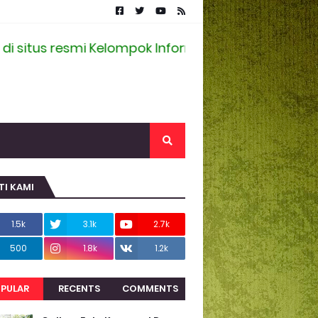
us resmi Kelompok Informasi Masyarakat Desa Ra
TI KAMI
1.5k
3.1k
2.7k
500
1.8k
1.2k
PULAR
RECENTS
COMMENTS