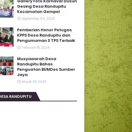
Gallery Foto Karnaval Dusun
Gesing Desa Randupitu
Kecamatan Gempol
September 04, 2023
Pemberian Honor Petugas
KPPS Desa Randupitu dan
Pengumuman 3 TPS Terbaik
Februari 18, 2024
Musyawarah Desa
Randupitu Bahas
Penguatan BUMDes Sumber
Jaya
Maret 05, 2025
DESA RANDUPITU