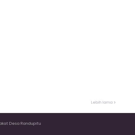
Lebih lama
akat Desa Randupitu