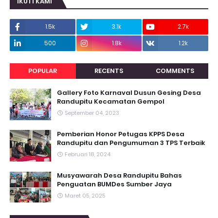
IKUTI KAMI
1.5k
3.1k
2.7k
500
1.8k
1.2k
POPULAR
RECENTS
COMMENTS
Gallery Foto Karnaval Dusun Gesing Desa
Randupitu Kecamatan Gempol
September 04, 2023
Pemberian Honor Petugas KPPS Desa
Randupitu dan Pengumuman 3 TPS Terbaik
Februari 18, 2024
Musyawarah Desa Randupitu Bahas
Penguatan BUMDes Sumber Jaya
Maret 05, 2025