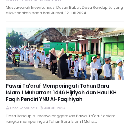
Musyawarah Inventarisasi Dusun Babat Desa Randupitu yang
dilaksanakan pada hari Jumat, 12 Juli 2024…
Pawai Ta'aruf Memperingati Tahun Baru
Islam 1 Muharram 1446 Hijriyah dan Haul KH
Faqih Pendiri YNU Al-Faqihiyah
Desa Randupitu
Juli 06, 2024
Desa Randupitu menyelenggarakan Pawai Ta'aruf dalam
rangka memperingati Tahun Baru Islam 1 Muha…