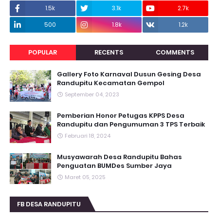
1.5k
3.1k
2.7k
500
1.8k
1.2k
POPULAR
RECENTS
COMMENTS
Gallery Foto Karnaval Dusun Gesing Desa
Randupitu Kecamatan Gempol
September 04, 2023
Pemberian Honor Petugas KPPS Desa
Randupitu dan Pengumuman 3 TPS Terbaik
Februari 18, 2024
Musyawarah Desa Randupitu Bahas
Penguatan BUMDes Sumber Jaya
Maret 05, 2025
FB DESA RANDUPITU