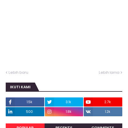
Lebih baru
Lebih lama
IKUTI KAMI
1.5k
3.1k
2.7k
500
1.8k
1.2k
POPULAR
RECENTS
COMMENTS