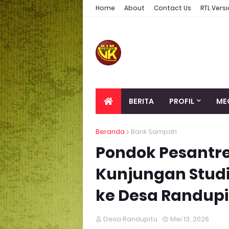
Home
About
Contact Us
RTL Vers
BERITA
PROFIL
ME
Beranda
Bank Sampah
Pondok Pesantr
Kunjungan Stud
ke Desa Randupi
Desa Randupitu
Mei 13, 2026