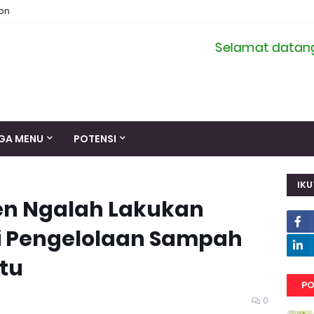
ion
Selamat datang di si
GA MENU
POTENSI
IKU
en Ngalah Lakukan
i Pengelolaan Sampah
tu
PO
0