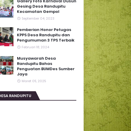
Gallery Foto Karnaval Dusun
Gesing Desa Randupitu
Kecamatan Gempol
September 04, 2023
Pemberian Honor Petugas
KPPS Desa Randupitu dan
Pengumuman 3 TPS Terbaik
Februari 18, 2024
Musyawarah Desa
Randupitu Bahas
Penguatan BUMDes Sumber
Jaya
Maret 05, 2025
DESA RANDUPITU