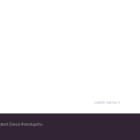
Lebih lama
akat Desa Randupitu