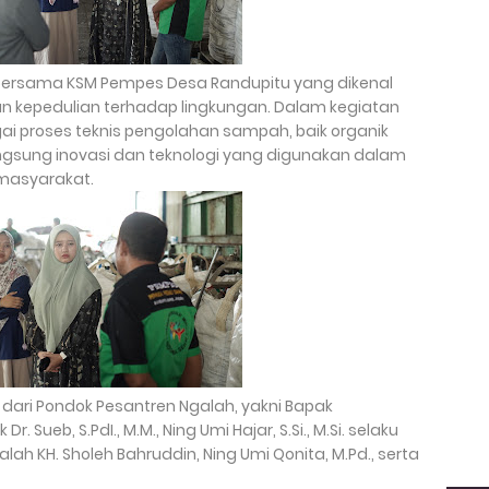
 bersama KSM Pempes Desa Randupitu yang dikenal
n kepedulian terhadap lingkungan. Dalam kegiatan
gai proses teknis pengolahan sampah, baik organik
ngsung inovasi dan teknologi yang digunakan dalam
masyarakat.
 dari Pondok Pesantren Ngalah, yakni Bapak
. Sueb, S.PdI., M.M., Ning Umi Hajar, S.Si., M.Si. selaku
ah KH. Sholeh Bahruddin, Ning Umi Qonita, M.Pd., serta