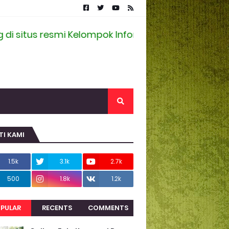
tus resmi Kelompok Informasi Masyarakat Desa Ra
TI KAMI
1.5k
3.1k
2.7k
500
1.8k
1.2k
PULAR
RECENTS
COMMENTS