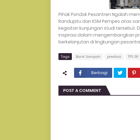
Pihak Pondok Pesantren Ngalah men
Randupitu dan KSM Pempes atas sa
kegiatan kunjungan studi tersebut. D
inspirasi dalam mengembangkan pr
berkelanjutan di lingkungan pesant
Tags
Bank Sampah
prestasi
TPS 3R
Berbagi
POST A COMMENT